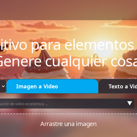
itivo para elementos 
enere cualquier cos
Imagen a Video
Texto a Vi
▼
ación de video económica para cualquier tarea.
Arrastre una imagen