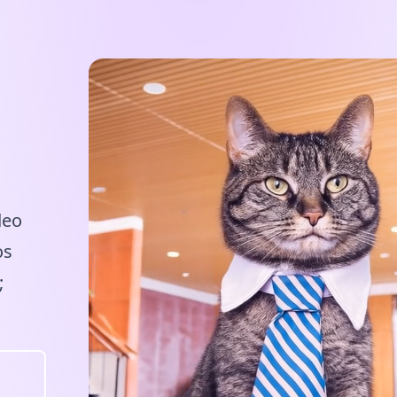
deo
os
;