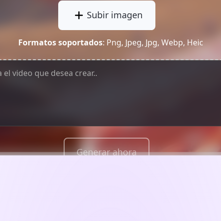
Subir imagen
Formatos soportados
: Png, Jpeg, Jpg, Webp, Heic
Generar ahora