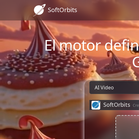
SoftOrbits
El motor defin
G
SoftOrbits
Cre