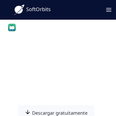
SoftOrbits
MBOX to PST Converter Software for Outlook
Convertir MBOX a PST para
Outlook
Convierta buzones MBOX de Thunderbird y
otros clientes en un solo archivo PST de
Outlook. No se necesita un segundo cliente
de correo electrónico.
Descargar gratuitamente