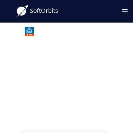
SoftOrbits
EML to PDF Converter Software
Descargar Software
Convertidor de EML a PDF
Software Convertidor de EML a PDF guarda
archivos .EML en formato PDF o HTML. Modo
por lotes, combina todos los correos
electrónicos en un único PDF o los guarda
uno por uno.