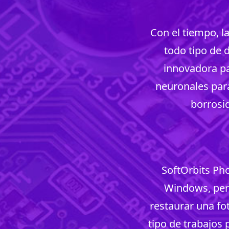
Con el tiempo, l
todo tipo de 
innovadora pa
neuronales para
borrosid
SoftOrbits Ph
Windows, per
restaurar una fo
tipo de trabajos