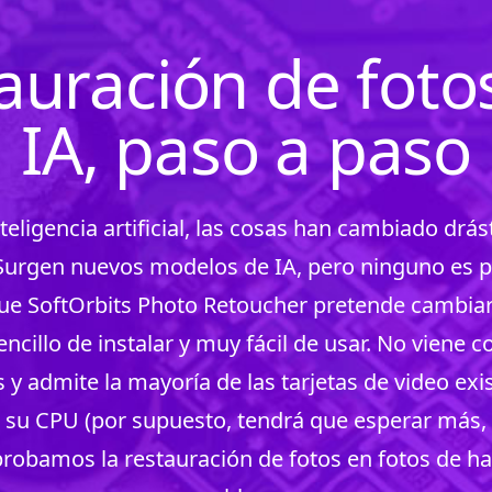
auración de foto
IA, paso a paso
inteligencia artificial, las cosas han cambiado dr
urgen nuevos modelos de IA, pero ninguno es p
ue SoftOrbits Photo Retoucher pretende cambiar.
ncillo de instalar y muy fácil de usar. No viene c
 y admite la mayoría de las tarjetas de video exi
n su CPU (por supuesto, tendrá que esperar más, 
probamos la restauración de fotos en fotos de ha