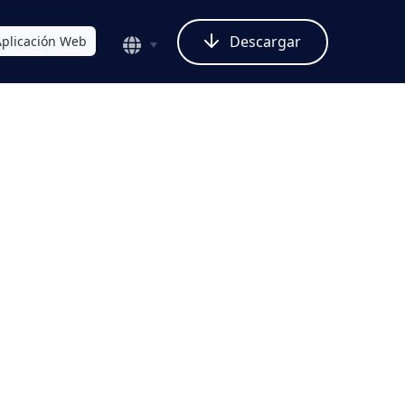
Descargar
Aplicación Web
cher
 Restauración de
uas con IA (2026) que
zos, Ruido y Color
o
ntiguas están dañadas?