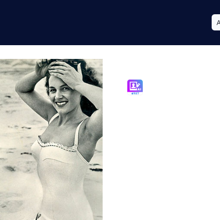
Photo Retou
Software de
Fotos Antig
Ataca Araña
Desvanecid
¿Tus fotos a