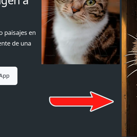
agen a
o paisajes en
ente de una
 App