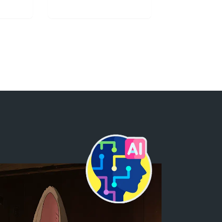
magen
Visit Web App