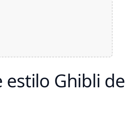
tart
Download
 estilo Ghibli de