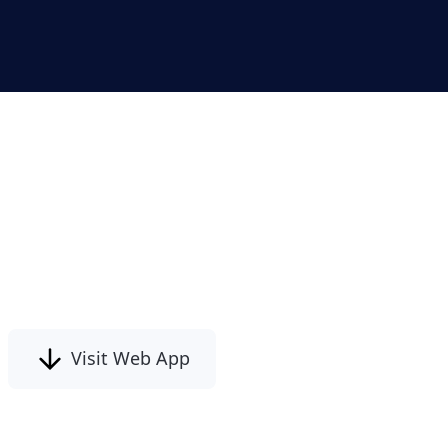
li a partir de
i Converter
Visit Web App