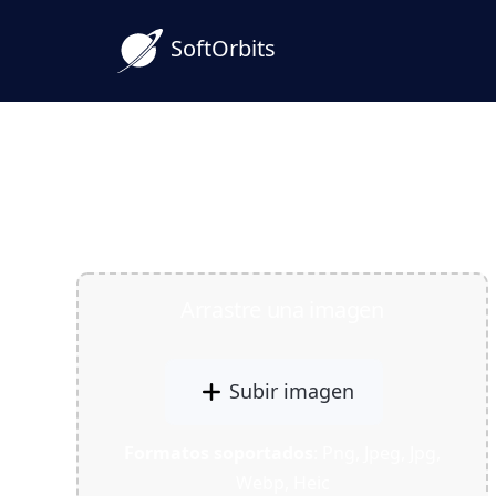
SoftOrbits
Cree arte de Studio Ghib
fotos: El mejor AI Ghibl
Arrastre una imagen
Subir imagen
Formatos soportados
: Png, Jpeg, Jpg,
Webp, Heic