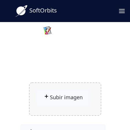
SoftOrbits
Sketch Drawer
Convierta cualquier foto a
dibujo: boceto online al
instante
Subir imagen