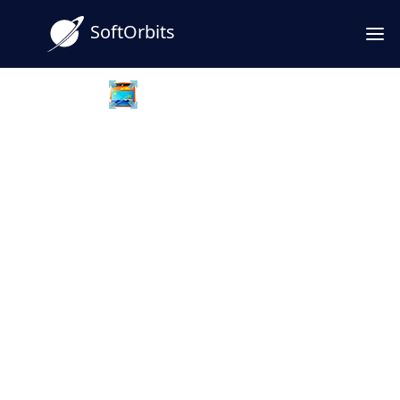
SoftOrbits
Batch Picture Resizer
Descarga el convertidor de
imágenes con clic derecho
para Windows
Convierte formatos desde el Explorador de
archivos con un solo clic derecho. Sin
ventanas extra: elige la imagen, el formato y
listo. Prueba gratis en Windows 7 y versiones
posteriores.