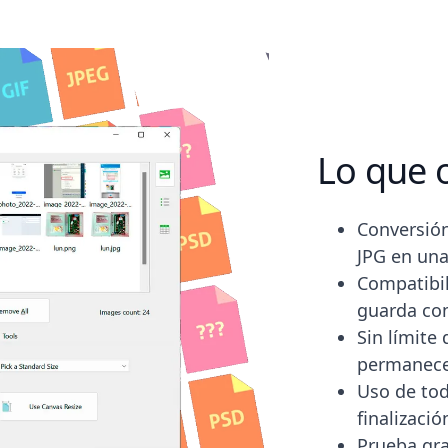
Lo que 
Conversión
JPG en una
Compatibil
guarda co
Sin límite
permanece
Uso de tod
finalizaci
Prueba gra