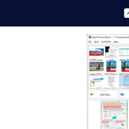
 por lotes
Carpetas enteras
do, sin carga de