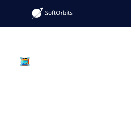
SoftOrbits
Batch Picture Resizer
Conversor de TIFF a JPG
para Windows
Convierta TIFF a JPG en su PC por lotes. 
simultáneamente, TIFF multipágina inclui
archivos.