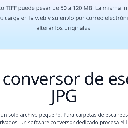
to TIFF puede pesar de 50 a 120 MB. La misma i
 carga en la web y su envío por correo electrón
Format
Añadir archivos
salida
JPEG
alterar los originales.
conversor de esc
JPG
 un solo archivo pequeño. Para carpetas de escaneos,
vados, un software conversor dedicado procesa el lo