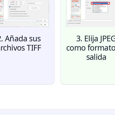
2. Añada sus
3. Elija JPE
rchivos TIFF
como formato
salida