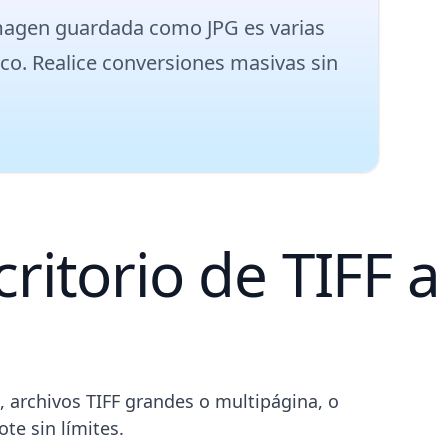
magen guardada como JPG es varias
ico. Realice conversiones masivas sin
o de
Iniciar
ritorio de TIFF a
 archivos TIFF grandes o multipágina, o
te sin límites.