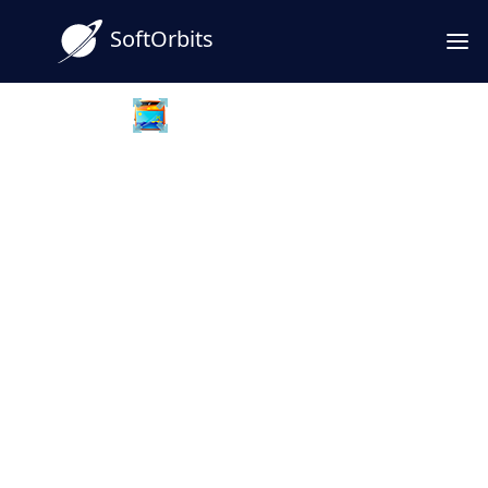
SoftOrbits
Batch Picture Resizer
Descarga gratuita:
convertidor PNG a JPG para
PC con Windows
Convierta imágenes PNG a JPG con un
programa para Windows: archivos más
ligeros para web e impresión sin perder
nitidez perceptible. Pruebe gratis y
compruebe el resultado en pantalla.