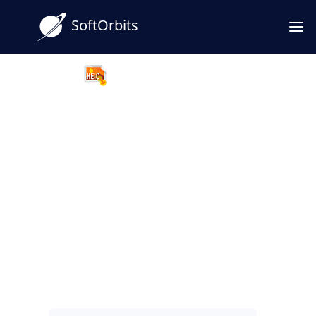
SoftOrbits
HEIC to JPG Converter
Convertir HEIC a PNG en
Windows y Mac
Convierta fotos HEIC del iPhone a PNG en
Windows o Mac con un convertidor rápido y
sin conexión. Sin cupos ni colas: ideal para
pasar de HEIC a PNG cuando trabaja con
muchos archivos.