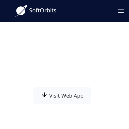
SoftOrbits
Herramienta de Censura de
Video para Desenfocar
Rostros y Otras Partes del
Video
Visit Web App